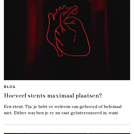
BLOG
Hoeveel stents maximaal plaatsen?
Een stent. Tja, je hebt er weleens van gehoord of helemaal
niet. Either way ben je er nu vast geïnteresseerd in, want