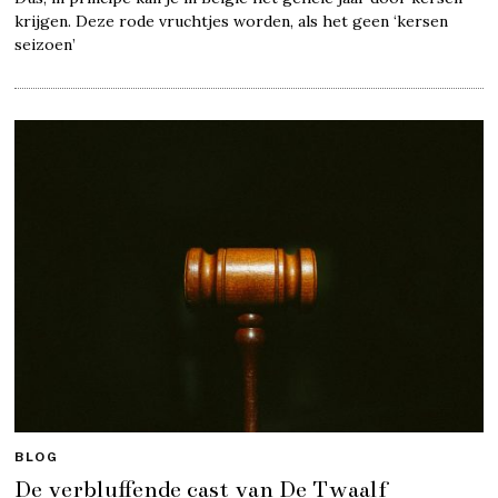
krijgen. Deze rode vruchtjes worden, als het geen ‘kersen
seizoen’
BLOG
De verbluffende cast van De Twaalf