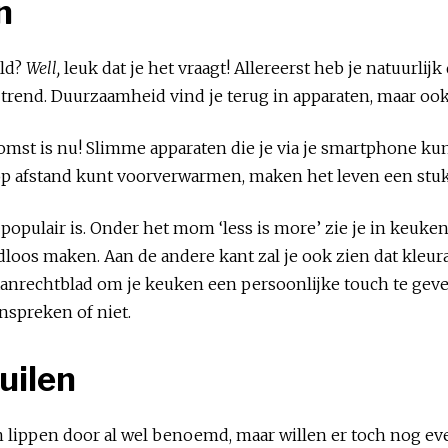
n
eld?
Well,
leuk dat je het vraagt! Allereerst heb je natuurlij
trend. Duurzaamheid vind je terug in apparaten, maar ook
mst is nu! Slimme apparaten die je via je smartphone kun
op afstand kunt voorverwarmen, maken het leven een stuk 
populair is. Onder het mom ‘less is more’ zie je in keuken
dloos maken. Aan de andere kant zal je ook zien dat kleur
aanrechtblad om je keuken een persoonlijke touch te gev
anspreken of niet.
uilen
ippen door al wel benoemd, maar willen er toch nog even