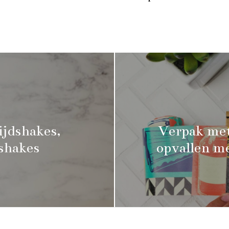
ijdshakes,
Verpak met
lshakes
opvallen m