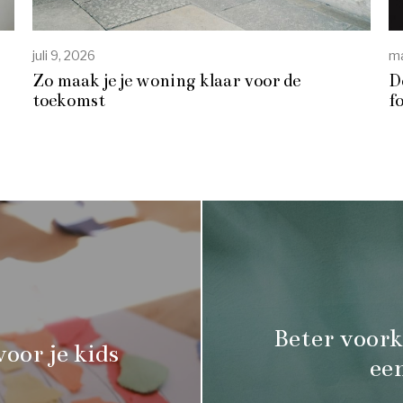
juli 9, 2026
ma
Zo maak je je woning klaar voor de
D
toekomst
f
Beter voork
voor je kids
ee