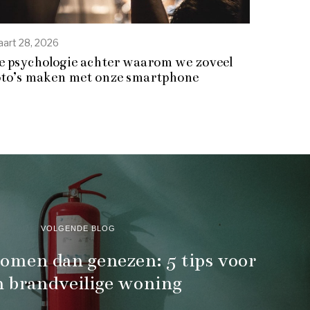
art 28, 2026
e psychologie achter waarom we zoveel
oto’s maken met onze smartphone
VOLGENDE BLOG
omen dan genezen: 5 tips voor
n brandveilige woning