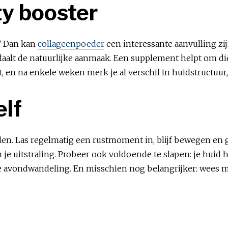
ty booster
n? Dan kan
collageenpoeder
een interessante aanvulling zij
 daalt de natuurlijke aanmaak. Een supplement helpt om die
, en na enkele weken merk je al verschil in huidstructuur,
elf
n. Las regelmatig een rustmoment in, blijf bewegen en ga n
 uitstraling. Probeer ook voldoende te slapen: je huid her
 avondwandeling. En misschien nog belangrijker: wees mil