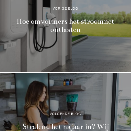
VORIGE BLOG
Hoe omvormers het stroomnet
ontlasten
VOLGENDE BLOG
Stralend het najaar in? Wij