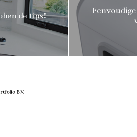
Eenvoudige 
bben de tips!
tfolio B.V.