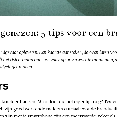
genezen: 5 tips voor een b
ndgevaar opleveren. Een kaarsje aansteken, de oven laten v
lt het risico: brand ontstaat vaak op onverwachte momenten, d
ndveiliger maken.
rs
elder hangen. Maar doet die het eigenlijk nog? Testen 
Toch zijn goed werkende melders cruciaal voor de brandveil
 zijn met je smartphone zijn een meerwaarde, zeker als j