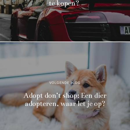
te kopen?
VOLGENDE BLOG
Adopt don’t shop: Een dier
adopteren, waar let je op?