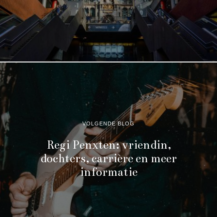
VOLGENDE BLOG
Regi Penxten: vriendin,
dochters, carrière en meer
informatie