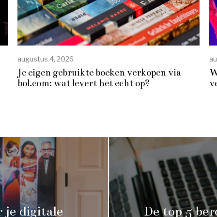
augustus 4, 2026
au
Je eigen gebruikte boeken verkopen via
W
bol.com: wat levert het echt op?
v
je digitale
De top 5 be