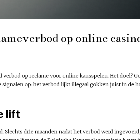
lameverbod op online casino
?
and verbod op reclame voor online kansspelen. Het doel? Go
signalen op: het verbod lijkt illegaal gokken juist in de 
 lift
 Slechts drie maanden nadat het verbod werd ingevoerd,