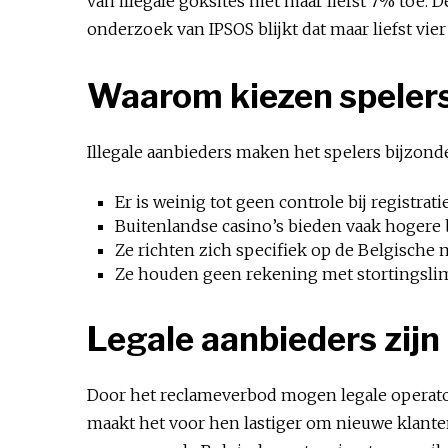
van illegale goksites met maar liefst 7% toe. 
onderzoek van IPSOS blijkt dat maar liefst vier
Waarom kiezen spelers 
Illegale aanbieders maken het spelers bijzond
Er is weinig tot geen controle bij registr
Buitenlandse casino’s bieden vaak hogere
Ze richten zich specifiek op de Belgische
Ze houden geen rekening met stortingslimi
Legale aanbieders zijn
Door het reclameverbod mogen legale operator
maakt het voor hen lastiger om nieuwe klanten