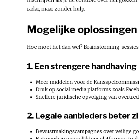
radar, maar zonder hulp.
Mogelijke oplossingen
Hoe moet het dan wel? Brainstorming-sessies
1. Een strengere handhaving
Meer middelen voor de Kansspelcommiss
Druk op social media platforms zoals Face
Snellere juridische opvolging van overtre
2. Legale aanbieders beter 
Bewustmakingscampagnes over veilige gok
Betrouwbare vergelijkingsplatformen toela