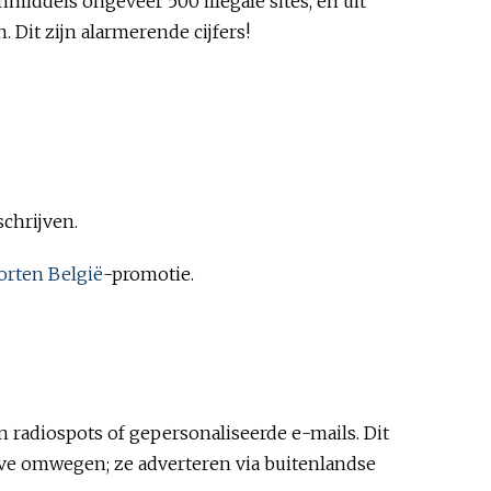
nmiddels ongeveer 500 illegale sites, en uit
. Dit zijn alarmerende cijfers!
schrijven.
orten België
-promotie.
 radiospots of gepersonaliseerde e-mails. Dit
ieve omwegen; ze adverteren via buitenlandse