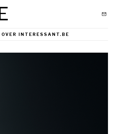
E
OVER INTERESSANT.BE