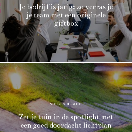
Je bedrijf is jarig: zo verras je
je team met een originele
giftbox
VOLGENDE BLOG
Zet je tuin in de spotlight met
een goed doordacht lichtplan