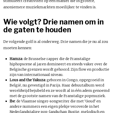
stimuleert creativiteit op een manier die in grotere,
anoniemere muziekmarkten moeilijker te vinden is.
Wie volgt? Drie namen om in
de gaten te houden
De volgende golf is al onderweg. Drie namen die je nu al zou
moeten kennen:
Hamza
: de Brusselse rapper die de Franstalige
hiphopscene al jaren domineert en steeds vaker over de
Belgische grenzen wordt gehoord. Zijn flow en productie
zijn van internationaal niveau.
Lous and the Yakuza
: geboren in Congo, opgegroeid in
België, nu gevestigd in Parijs. Haar debuutalbum werd
wereldwijd bejubeld en ze wordt al in één adem genoemd
met de grootste namen van de Franstalige popmuziek.
Ibe
: de Vlaamse singer-songwriter die met ‘Goud’ en
andere nummers een eigen plekje veroverde in het
Nederlandstalige pop-landschap. Rustig, melodisch en