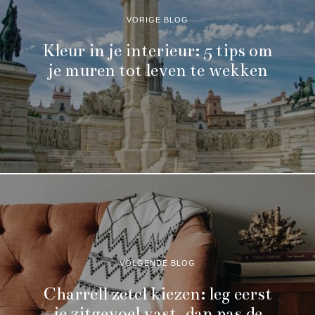
VORIGE BLOG
Kleur in je interieur: 5 tips om
je muren tot leven te wekken
VOLGENDE BLOG
Charrell zetel kiezen: leg eerst
je zitgevoel vast, dan pas de