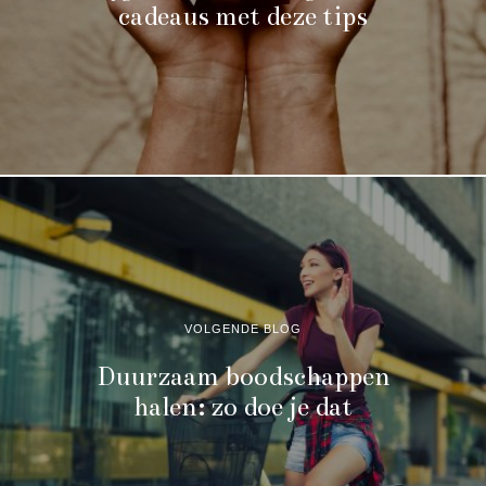
cadeaus met deze tips
VOLGENDE BLOG
Duurzaam boodschappen
halen: zo doe je dat