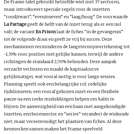
De Franse tafel gebruikt hetzelfde wiel met 37 sectoren,
maar introduceert speciale regels voor de inzetten
“rood/zwart”, “even/oneven” en “laag/hoog”. De voorwaarde
La Partage
geeft de helft van de inzet terug als er een nul
valt; de variant
En Prison
laat de fiches “in de gevangenis”
tot de volgende draai en geeft ze vrij bij succes. Deze
mechanismen verminderen de langetermijnvertekening tot
~1,35% voor posities met gelijke kansen, terwijl de andere
richtingen de standaard 2,70% behouden. Deze aanpak
verzacht verliezen en maakt de kapitaalcurve
gelijkmatiger, wat vooral nuttig is voor lange sessies.
Planning speelt ook een belangrijke rol: redelijke
tijdslimieten, een vooraf gekozen inzet en een flexibele
pauze na een reeks mislukkingen helpen om kalm te
blijven. De aanwezigheid van een baan met aangekondigde
inzetten, een burensector en “series” verandert de wiskunde
niet, maar vereenvoudigt het plaatsen van fiches. Al deze
kenmerken samen maken het Franse speelveld