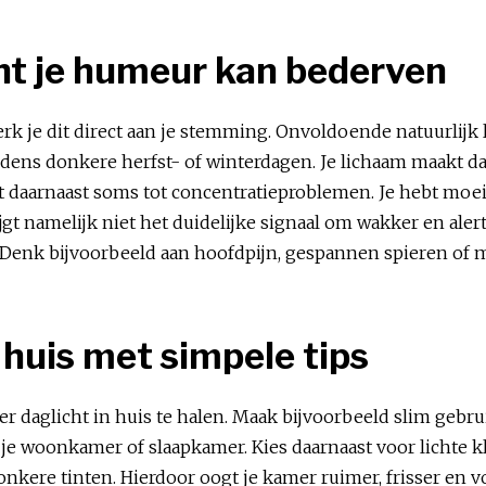
t je humeur kan bederven
erk je dit direct aan je stemming. Onvoldoende natuurlijk
tijdens donkere herfst- of winterdagen. Je lichaam maakt d
dt daarnaast soms tot concentratieproblemen. Je hebt moei
jgt namelijk niet het duidelijke signaal om wakker en al
t. Denk bijvoorbeeld aan hoofdpijn, gespannen spieren o
n huis met simpele tips
daglicht in huis te halen. Maak bijvoorbeeld slim gebrui
 je woonkamer of slaapkamer. Kies daarnaast voor lichte k
nkere tinten. Hierdoor oogt je kamer ruimer, frisser en voo