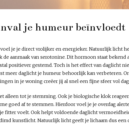
inval je humeur beïnvloedt
oel je je direct vrolijker en energieker. Natuurlijk licht h
jk de aanmaak van serotonine. Dit hormoon staat bekend a
estal positiever gestemd. Toch is het effect van daglicht 
juist meer daglicht je humeur behoorlijk kan verbeteren. 
gen in je woning creëer jij al snel een fijne sfeer vol dag
et alleen tot je stemming. Ook je biologische klok reageert
me goed af te stemmen. Hierdoor voel je je overdag alerter 
 je fitter voelt. Ook helpt voldoende daglicht vermoeidhe
dimd kunstlicht. Natuurlijk licht geeft je lichaam dus een d