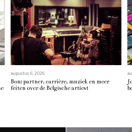
augustus 6, 2026
au
Bon: partner, carrière, muziek en meer
J
he
feiten over de Belgische artiest
b