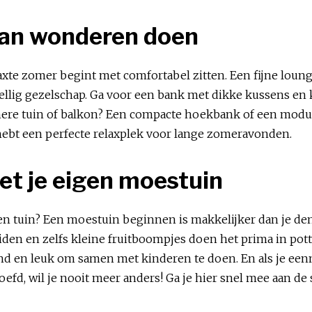
 kan wonderen doen
laxte zomer begint met comfortabel zitten. Een fijne loun
llig gezelschap. Ga voor een bank met dikke kussens en 
nere tuin of balkon? Een compacte hoekbank of een modula
e hebt een perfecte relaxplek voor lange zomeravonden.
met je eigen moestuin
igen tuin? Een moestuin beginnen is makkelijker dan je den
iden en zelfs kleine fruitboompjes doen het prima in pott
nd en leuk om samen met kinderen te doen. En als je een
fd, wil je nooit meer anders! Ga je hier snel mee aan de 