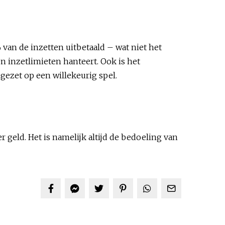
 van de inzetten uitbetaald – wat niet het
en inzetlimieten hanteert. Ook is het
gezet op een willekeurig spel.
r geld. Het is namelijk altijd de bedoeling van