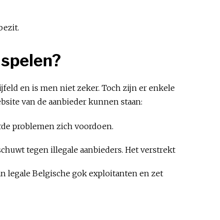
bezit.
 spelen?
feld en is men niet zeker. Toch zijn er enkele
ebsite van de aanbieder kunnen staan:
teerde problemen zich voordoen.
huwt tegen illegale aanbieders. Het verstrekt
n legale Belgische gok exploitanten en zet