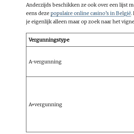
Anderzijds beschikken ze ook over een lijst me
eens deze
populaire online casino’s in België
.
je eigenlijk alleen maar op zoek naar het vign
Vergunningstype
A-vergunning
A+vergunning