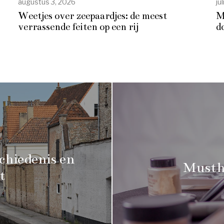
augustus 3, 2026
ju
Weetjes over zeepaardjes: de meest
M
verrassende feiten op een rij
d
schiedenis en
Mustha
t