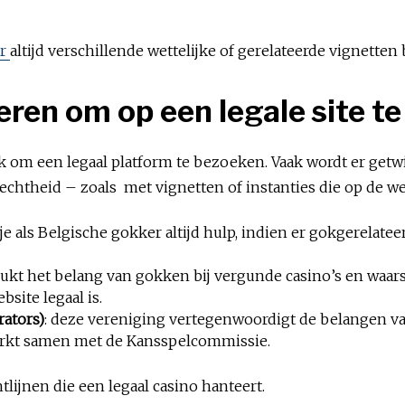
er
altijd verschillende wettelijke of gerelateerde vignetten 
eren om op een legale site te
 om een legaal platform te bezoeken. Vaak wordt er getwij
chtheid – zoals met vignetten of instanties die op de w
nd je als Belgische gokker altijd hulp, indien er gokgerela
ukt het belang van gokken bij vergunde casino’s en waarsc
site legaal is.
ators)
: deze vereniging vertegenwoordigt de belangen va
rkt samen met de Kansspelcommissie.
htlijnen die een legaal casino hanteert.