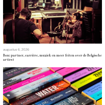
augustus 6, 2026
Bon: partner, carrière, muziek en meer feiten over de Belgische
artiest