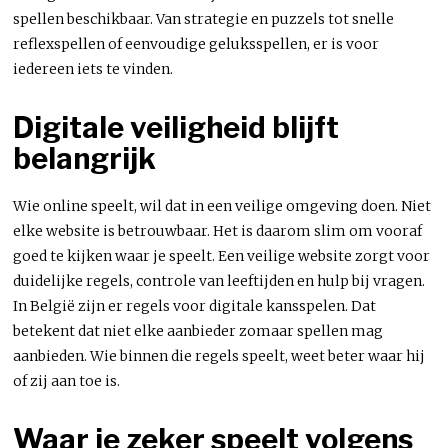
spellen beschikbaar. Van strategie en puzzels tot snelle
reflexspellen of eenvoudige geluksspellen, er is voor
iedereen iets te vinden.
Digitale veiligheid blijft
belangrijk
Wie online speelt, wil dat in een veilige omgeving doen. Niet
elke website is betrouwbaar. Het is daarom slim om vooraf
goed te kijken waar je speelt. Een veilige website zorgt voor
duidelijke regels, controle van leeftijden en hulp bij vragen.
In België zijn er regels voor digitale kansspelen. Dat
betekent dat niet elke aanbieder zomaar spellen mag
aanbieden. Wie binnen die regels speelt, weet beter waar hij
of zij aan toe is.
Waar je zeker speelt volgens