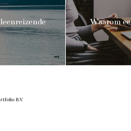
leenreizende
Waarom een
tfolio B.V.