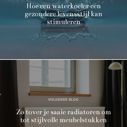
Hoe een waterkoeler een
gezondere levensstijl kan
stimuleren
VOLGENDE BLOG
Zo tover je saaie radiatoren om
tot stijlvolle meubelstukken