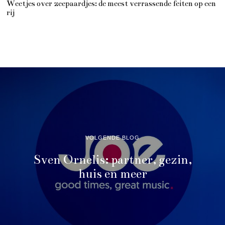
Weetjes over zeepaardjes: de meest verrassende feiten op een
rij
VOLGENDE BLOG
Sven Ornelis: partner, gezin,
huis en meer