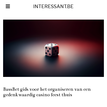
INTERESSANT.BE
BassBet gids voor het organiseren van een
gedenkwaardig casino feest thuis