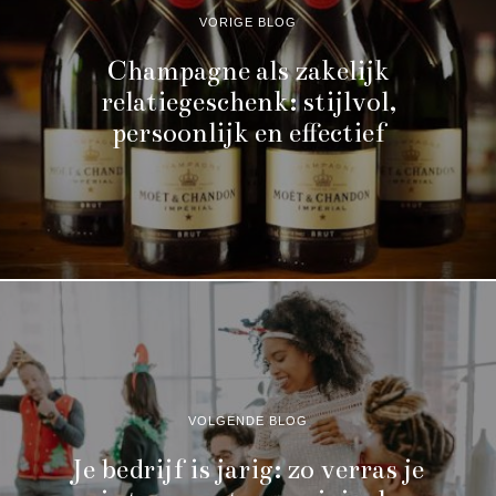
VORIGE BLOG
Champagne als zakelijk
relatiegeschenk: stijlvol,
persoonlijk en effectief
VOLGENDE BLOG
Je bedrijf is jarig: zo verras je