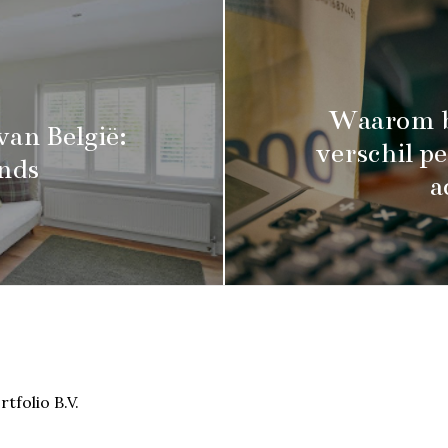
Waarom b
van België:
verschil p
ends
a
tfolio B.V.