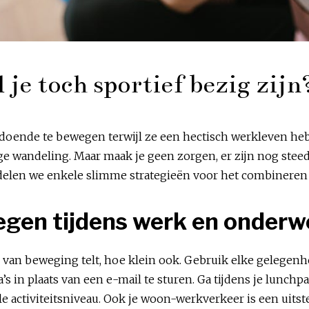
je toch sportief bezig zijn?
oende te bewegen terwijl ze een hectisch werkleven hebbe
e wandeling. Maar maak je geen zorgen, er zijn nog steeds 
 delen we enkele slimme strategieën voor het combineren
egen tijdens werk en onder
rm van beweging telt, hoe klein ook. Gebruik elke gelege
lega’s in plaats van een e-mail te sturen. Ga tijdens je lun
e activiteitsniveau. Ook je woon-werkverkeer is een uits