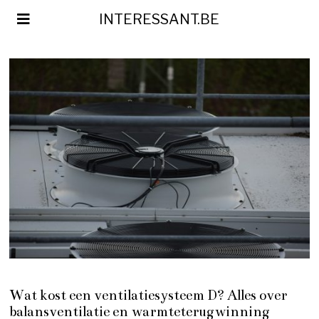
INTERESSANT.BE
Wat kost een ventilatiesysteem D? Alles over
balansventilatie en warmteterugwinning