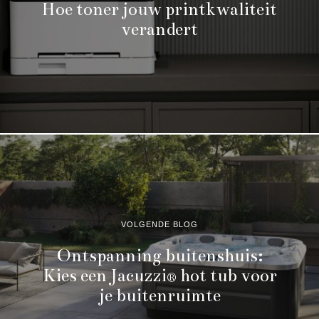
Hoe toner jouw printkwaliteit
verandert
VOLGENDE BLOG
Ontspanning buitenshuis:
Kies een Jacuzzi® hot tub voor
je buitenruimte