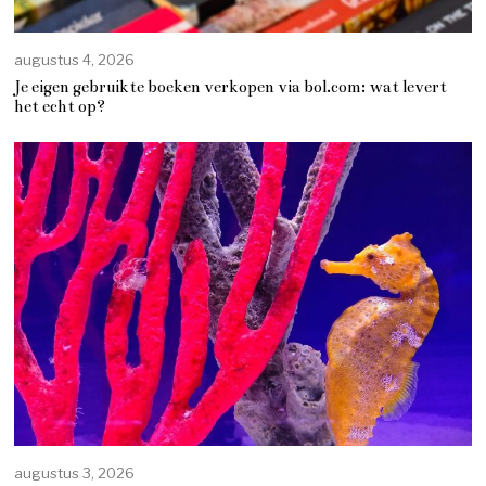
augustus 4, 2026
Je eigen gebruikte boeken verkopen via bol.com: wat levert
het echt op?
augustus 3, 2026