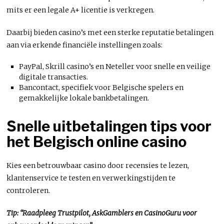
mits er een legale A+ licentie is verkregen.
Daarbij bieden casino’s met een sterke reputatie betalingen
aan via erkende financiële instellingen zoals:
PayPal, Skrill casino’s en Neteller voor snelle en veilige
digitale transacties.
Bancontact, specifiek voor Belgische spelers en
gemakkelijke lokale bankbetalingen.
Snelle uitbetalingen tips voor
het Belgisch online casino
Kies een betrouwbaar casino door recensies te lezen,
klantenservice te testen en verwerkingstijden te
controleren.
Tip: “Raadpleeg Trustpilot, AskGamblers en CasinoGuru voor