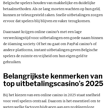
Belgische spelers houden van makkelijke en duidelijke
betaalmethoden. Als ze lang moeten wachten op hun geld,
kunnen ze teleurgesteld raken. Snelle uitbetalingen zorgen
ervoor dat spelers blij blijven en vaker terugkomen.
Daarnaast krijgen online casino’s met een lage
verwerkingstijd voor uitbetalingen een goede naam binnen
de iGaming society. Of het nu gaat om PayPal casino’s of
andere platforms, instant uitbetalingen geven Belgische
spelers de ruimte en vrijheid om hun eigen geld te
gebruiken.
Belangrijkste kenmerken van
top uitbetalingscasino’s 2025
Bij het kiezen van een online casino in 2025 staat snelheid
voor veel spelers centraal. Daarom is het essentieel om te
weten welke factoren bijdragen aan een probleemloze