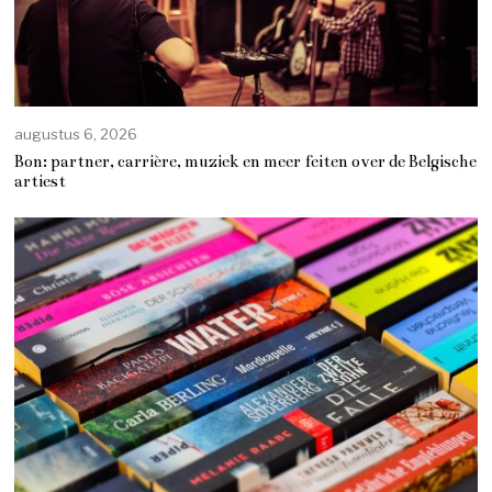
augustus 6, 2026
Bon: partner, carrière, muziek en meer feiten over de Belgische
artiest