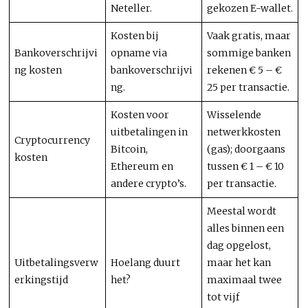
Neteller.
gekozen E-wallet.
Kosten bij
Vaak gratis, maar
Bankoverschrijvi
opname via
sommige banken
ng kosten
bankoverschrijvi
rekenen € 5 – €
ng.
25 per transactie.
Kosten voor
Wisselende
uitbetalingen in
netwerkkosten
Cryptocurrency
Bitcoin,
(gas); doorgaans
kosten
Ethereum en
tussen € 1 – € 10
andere crypto’s.
per transactie.
Meestal wordt
alles binnen een
dag opgelost,
Uitbetalingsverw
Hoelang duurt
maar het kan
erkingstijd
het?
maximaal twee
tot vijf