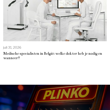
juli 31, 2026
Medische specialisten in België: welke dokter heb je nodig en
wanneer?