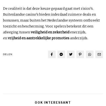
De realiteit is dat deze keuze gepaard gaat met risico’s.
Buitenlandse casino’s bieden inderdaad ruimere deals en
bonussen, maar buiten het Nederlandse systeem ontbreekt
toezicht en bescherming. Voor spelers betekent dit een
afweging tussen
veiligheid en zekerheid
enerzijds,
en
vrijheid en aantrekkelijke promoties
anderzijds.
DELEN
OOK INTERESSANT