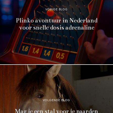
VORIGE BLOG
Plinko avontuur in Nederland
voor snelle dosis adrenaline
VOLGENDE BLOG
Mag je een stal voor je paarden