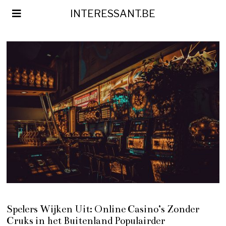
INTERESSANT.BE
Spelers Wijken Uit: Online Casino’s Zonder
Cruks in het Buitenland Populairder