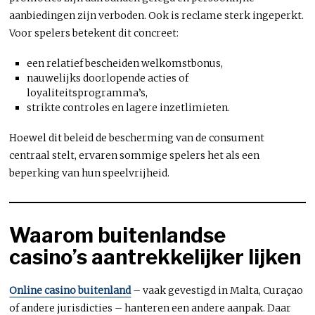
aanbiedingen zijn verboden. Ook is reclame sterk ingeperkt.
Voor spelers betekent dit concreet:
een relatief bescheiden welkomstbonus,
nauwelijks doorlopende acties of
loyaliteitsprogramma’s,
strikte controles en lagere inzetlimieten.
Hoewel dit beleid de bescherming van de consument
centraal stelt, ervaren sommige spelers het als een
beperking van hun speelvrijheid.
Waarom buitenlandse
casino’s aantrekkelijker lijken
Online casino buitenland
– vaak gevestigd in Malta, Curaçao
of andere jurisdicties – hanteren een andere aanpak. Daar