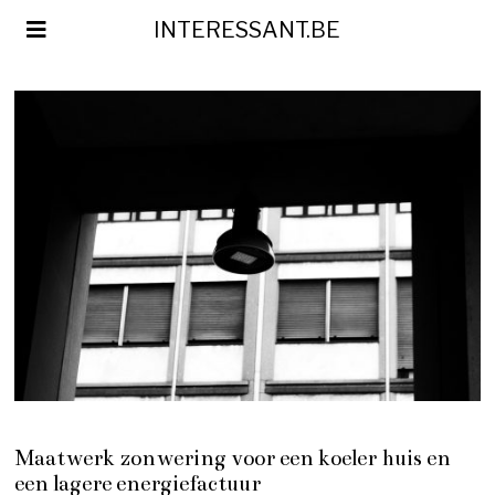
INTERESSANT.BE
Maatwerk zonwering voor een koeler huis en
een lagere energiefactuur