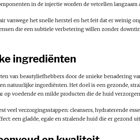
componenten in de injectie worden de vetcellen langzaam
ir vanwege het snelle herstel en het feit dat er weinig on
ensen die een subtiele verbetering willen zonder downtime
jke ingrediënten
rten van beautyliefhebbers door de unieke benadering v
en natuurlijke ingrediënten. Het doel is een gezonde, stra
r op voedende en milde producten die de huid verzorgen 
est veel verzorgingsstappen: cleansers, hydraterende es
ffect: een gladde, egale en stralende huid die er gezond uit
eenvoud en kwaliteit