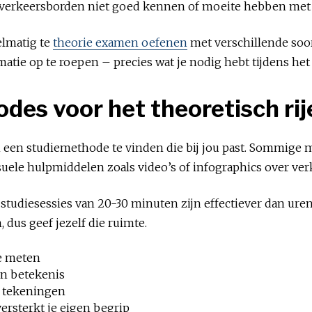
e verkeersborden niet goed kennen of moeite hebben met h
elmatig te
theorie examen oefenen
met verschillende soor
ormatie op te roepen – precies wat je nodig hebt tijdens he
odes voor het theoretisch r
om een studiemethode te vinden die bij jou past. Sommig
suele hulpmiddelen zoals video’s of infographics over verk
e studiesessies van 20-30 minuten zijn effectiever dan ure
dus geef jezelf die ruimte.
e meten
un betekenis
t tekeningen
versterkt je eigen begrip