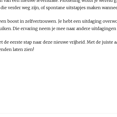
n van een nieuwe levensfase. Plotseling wordt je wereld g
 die verder weg zijn, of spontane uitstapjes maken wannee
een boost in zelfvertrouwen. Je hebt een uitdaging over
ruiken. Die ervaring neem je mee naar andere uitdagingen i
t de eerste stap naar deze nieuwe vrijheid. Met de juist
ienden laten zien!