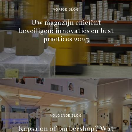
VORIGE BLOG
Uw magazijn efficiënt
beveiligen: innovaties en best
practices 2025
VOLGENDE BLOG
Kapsalon of barbershop? Wat