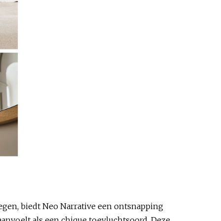
egen, biedt Neo Narrative een ontsnapping
aanvoelt als een chique toevluchtsoord. Deze