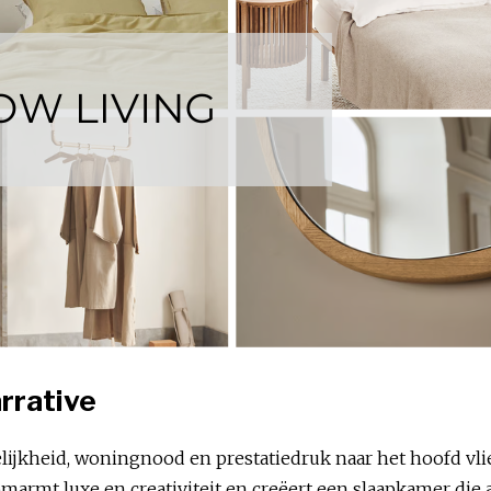
rrative
lijkheid, woningnood en prestatiedruk naar het hoofd vli
marmt luxe en creativiteit en creëert een slaapkamer die 