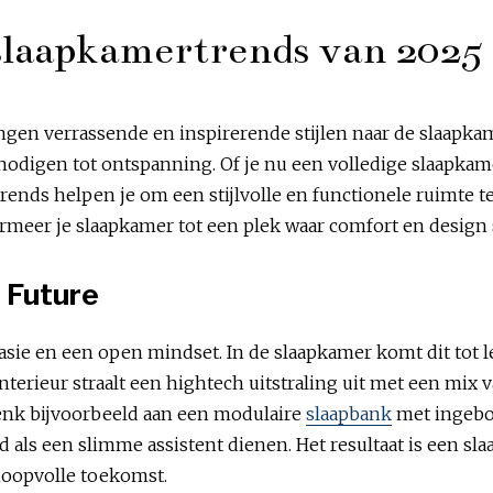
 slaapkamertrends van 2025
gen verrassende en inspirerende stijlen naar de slaapkame
itnodigen tot ontspanning. Of je nu een volledige slaapkam
trends helpen je om een stijlvolle en functionele ruimte te 
formeer je slaapkamer tot een plek waar comfort en desi
 Future
asie en een open mindset. In de slaapkamer komt dit tot l
nterieur straalt een hightech uitstraling uit met een mix
enk bijvoorbeeld aan een modulaire
slaapbank
met ingebou
 als een slimme assistent dienen. Het resultaat is een sla
hoopvolle toekomst.