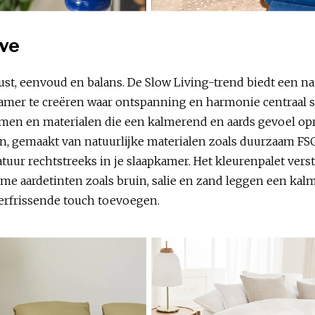
ive
ust, eenvoud en balans. De Slow Living-trend biedt een na
kamer te creëren waar ontspanning en harmonie centraal staa
rmen en materialen die een kalmerend en aards gevoel op
en, gemaakt van natuurlijke materialen zoals duurzaam FS
tuur rechtstreeks in je slaapkamer. Het kleurenpalet ver
e aardetinten zoals bruin, salie en zand leggen een kalmer
 verfrissende touch toevoegen.