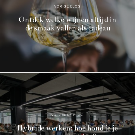
VORIGE BLOG
Ontdek welke wijnen altijd in
de smaak vallen als cadeau
VOLGENDE BLOG
Hybride werken: hoe houd je je