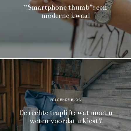
“Smartphone thumb”: een
moderne kwaal
VOLGENDE BLOG
De rechte traplift: wat moet u
weten voordat u kiest?